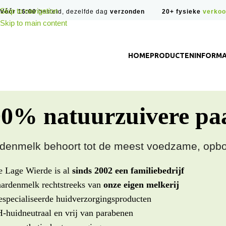
Skip to navigation
Vóór 16:00
besteld, dezelfde dag
verzonden
20+ fysieke
verkoo
Skip to main content
HOME
PRODUCTEN
INFORMA
00% natuurzuivere pa
denmelk behoort tot de meest voedzame, opbo
 Lage Wierde is al
sinds 2002 een familiebedrijf
ardenmelk rechtstreeks van
onze eigen melkerij
specialiseerde huidverzorgingsproducten
-huidneutraal en vrij van parabenen