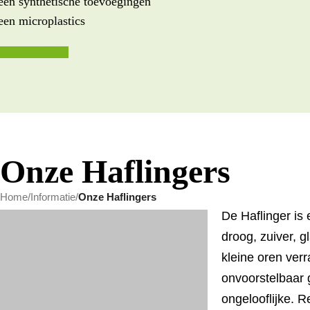
en synthetische toevoegingen
en microplastics
 onze producten
Onze Haflingers
Home
/
Informatie
/
Onze Haflingers
De Haflinger is
droog, zuiver, 
kleine oren ver
onvoorstelbaar g
ongelooflijke. 