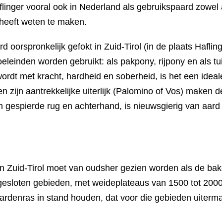
inger vooral ook in Nederland als gebruikspaard zowel al
heeft weten te maken.
d oorspronkelijk gefokt in Zuid-Tirol (in de plaats Haflin
eleinden worden gebruikt: als pakpony, rijpony en als tu
rdt met kracht, hardheid en soberheid, is het een ideal
en zijn aantrekkelijke uiterlijk (Palomino of Vos) maken d
 gespierde rug en achterhand, is nieuwsgierig van aard en
n Zuid-Tirol moet van oudsher gezien worden als de bak
gesloten gebieden, met weideplateaus van 1500 tot 2000
rdenras in stand houden, dat voor die gebieden uiterma