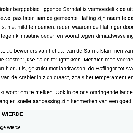
Tiroler berggebied liggende Sarndal is vermoedelijk de ui
hoewel pas later, aan de gemeente Hafling zijn naam te d
list niet mild te noemen, reden waarom de Haflinger doo
 tegen klimaatinvloeden en vooral tegen klimaatwisselin
 dat de bewoners van het dal van de Sarn afstammen van 
e Oostenrijkse dalen terugtrokken. Met zich mee voerden z
hieruit is, gekruist met landrassen, de Haflinger tot st
n van de Arabier in zich draagt, zoals het temperament 
uikt wordt om te melken. Ook in de ons omringende landen
gang en snelle aanpassing zijn kenmerken van een goed
 WIERDE
Lage Wierde